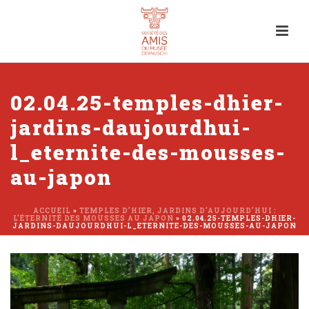
02.04.25-temples-dhier-
jardins-daujourdhui-
l_eternite-des-mousses-
au-japon
ACCUEIL
»
TEMPLES D’HIER, JARDINS D’AUJOURD’HUI :
L’ÉTERNITÉ DES MOUSSES AU JAPON
»
02.04.25-TEMPLES-DHIER-
JARDINS-DAUJOURDHUI-L_ETERNITE-DES-MOUSSES-AU-JAPON