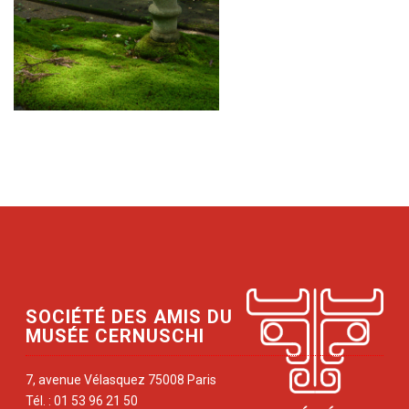
SOCIÉTÉ DES AMIS DU
MUSÉE CERNUSCHI
7, avenue Vélasquez 75008 Paris
Tél. : 01 53 96 21 50