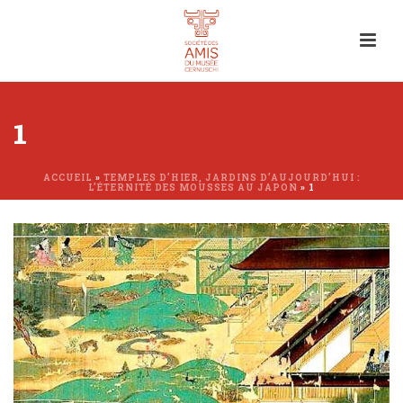
1
ACCUEIL
»
TEMPLES D’HIER, JARDINS D’AUJOURD’HUI :
L’ÉTERNITÉ DES MOUSSES AU JAPON
»
1