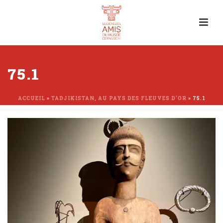
75.1
ACCUEIL
»
TADJIKISTAN, AU PAYS DES FLEUVES D’OR
»
75.1