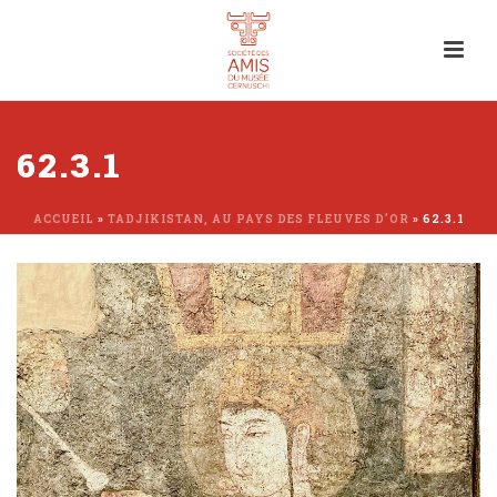
62.3.1
ACCUEIL
»
TADJIKISTAN, AU PAYS DES FLEUVES D’OR
»
62.3.1