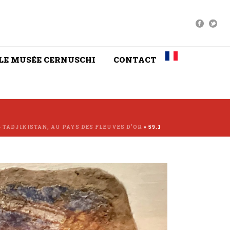
LE MUSÉE CERNUSCHI
CONTACT
»
TADJIKISTAN, AU PAYS DES FLEUVES D’OR
»
59.1