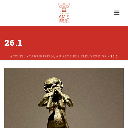
26.1
ACCUEIL
»
TADJIKISTAN, AU PAYS DES FLEUVES D’OR
»
26.1