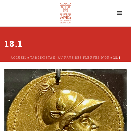
18.1
ACCUEIL
»
TADJIKISTAN, AU PAYS DES FLEUVES D’OR
»
18.1