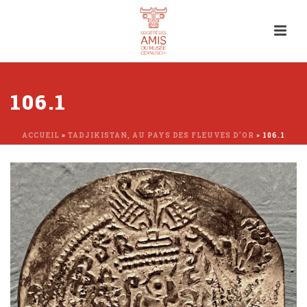
106.1
ACCUEIL
»
TADJIKISTAN, AU PAYS DES FLEUVES D’OR
»
106.1