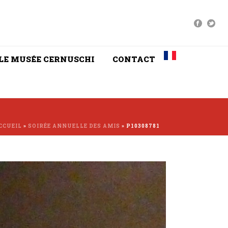
LE MUSÉE CERNUSCHI
CONTACT
CCUEIL
»
SOIRÉE ANNUELLE DES AMIS
»
P10308781