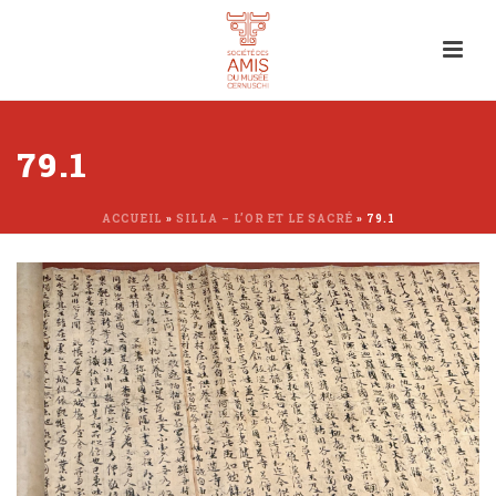
79.1
ACCUEIL
»
SILLA – L’OR ET LE SACRÉ
»
79.1