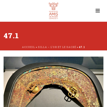
47.1
ACCUEIL
»
SILLA – L’OR ET LE SACRÉ
»
47.1