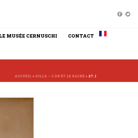
LE MUSÉE CERNUSCHI
CONTACT
ACCUEIL
»
SILLA – L’OR ET LE SACRÉ
»
27.1