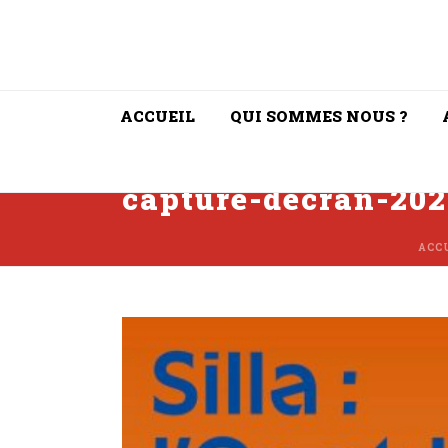
ACCUEIL
QUI SOMMES NOUS ?
capture-decran-202
ACC