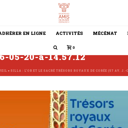
ADHÉRER EN LIGNE
ACTIVITÉS
MÉCÉNAT
0
6-05-20-a-14.57.12
UEIL
»
SILLA : L’OR ET LE SACRÉ TRÉSORS ROYAUX DE CORÉE (57 AV. J.-C