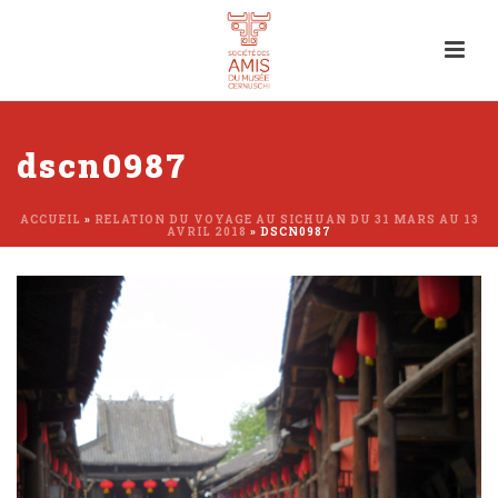
dscn0987
ACCUEIL
»
RELATION DU VOYAGE AU SICHUAN DU 31 MARS AU 13
AVRIL 2018
»
DSCN0987