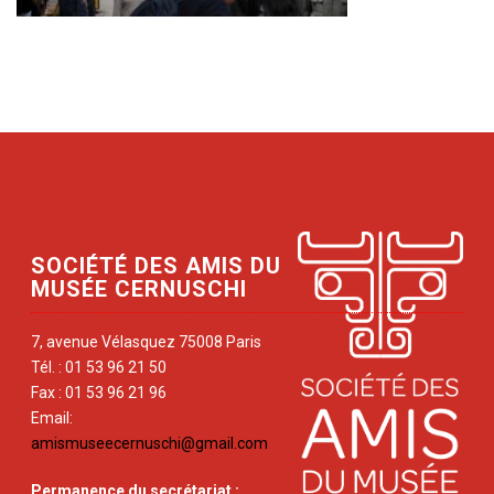
SOCIÉTÉ DES AMIS DU
MUSÉE CERNUSCHI
7, avenue Vélasquez 75008 Paris
Tél. : 01 53 96 21 50
Fax : 01 53 96 21 96
Email:
amismuseecernuschi@gmail.com
Permanence du secrétariat
: