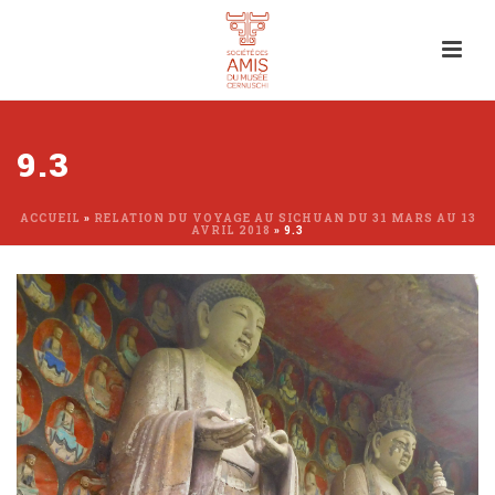
9.3
ACCUEIL
»
RELATION DU VOYAGE AU SICHUAN DU 31 MARS AU 13
AVRIL 2018
»
9.3