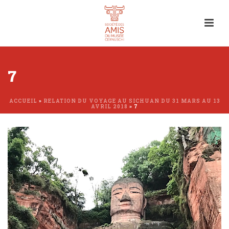
7
ACCUEIL
»
RELATION DU VOYAGE AU SICHUAN DU 31 MARS AU 13
AVRIL 2018
»
7