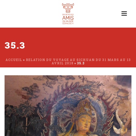
35.3
ACCUEIL
»
RELATION DU VOYAGE AU SICHUAN DU 31 MARS AU 13
AVRIL 2018
»
35.3