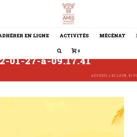
ADHÉRER EN LIGNE
ACTIVITÉS
MÉCÉNAT
0
2-01-27-a-09.17.41
ACCUEIL
»
SI LOIN, SI 