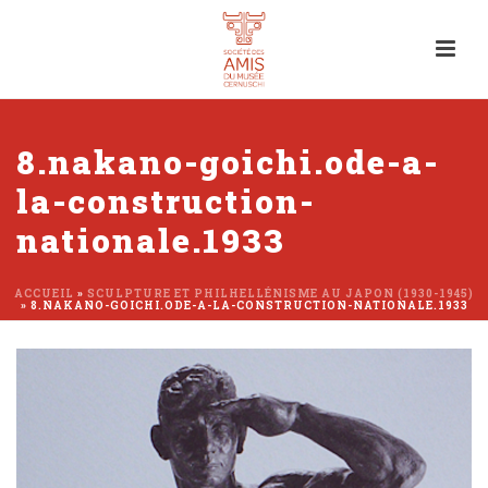
8.nakano-goichi.ode-a-
la-construction-
nationale.1933
ACCUEIL
»
SCULPTURE ET PHILHELLÉNISME AU JAPON (1930-1945)
»
8.NAKANO-GOICHI.ODE-A-LA-CONSTRUCTION-NATIONALE.1933