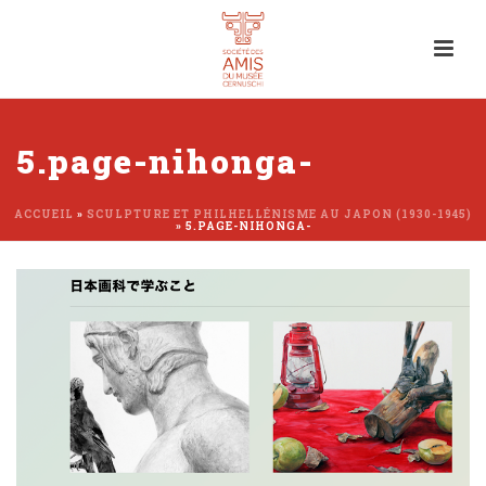
5.page-nihonga-
ACCUEIL
»
SCULPTURE ET PHILHELLÉNISME AU JAPON (1930-1945)
»
5.PAGE-NIHONGA-