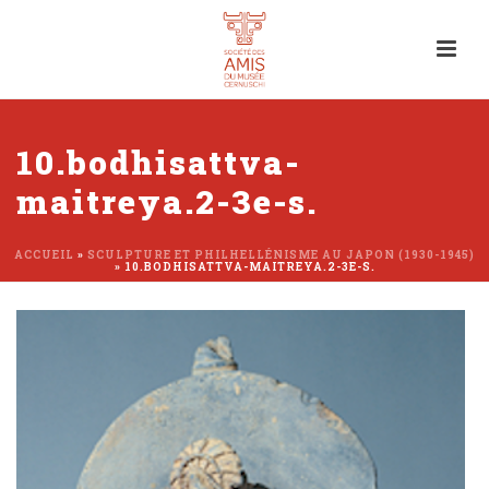
10.bodhisattva-
maitreya.2-3e-s.
ACCUEIL
»
SCULPTURE ET PHILHELLÉNISME AU JAPON (1930-1945)
»
10.BODHISATTVA-MAITREYA.2-3E-S.