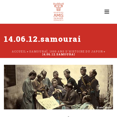
14.06.12.samourai
ACCUEIL
»
SAMOURAÏ, 1000 ANS D’HISTOIRE DU JAPON
»
14.06.12.SAMOURAI