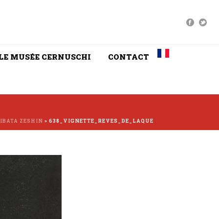
LE MUSÉE CERNUSCHI
CONTACT
HIBATA ZESHIN
»
638_VIGNETTE_REVES_DE_LAQUE