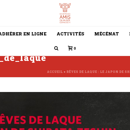
ADHÉRER EN LIGNE
ACTIVITÉS
MÉCÉNAT
0
_de_laque
ACCUEIL
»
RÊVES DE LAQUE : LE JAPON DE S