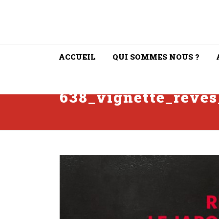
ACCUEIL
QUI SOMMES NOUS ?
638_vignette_reves