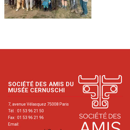
SOCIÉTÉ DES AMIS DU
MUSÉE CERNUSCHI
7, avenue Vélasquez 75008 Paris
Tél. : 01 53 96 21 50
Fax : 01 53 96 21 96
Email: