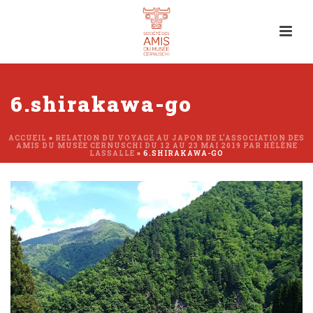
6.shirakawa-go
ACCUEIL
»
RELATION DU VOYAGE AU JAPON DE L’ASSOCIATION DES
AMIS DU MUSÉE CERNUSCHI DU 12 AU 23 MAI 2019 PAR HÉLÈNE
LASSALLE
»
6.SHIRAKAWA-GO