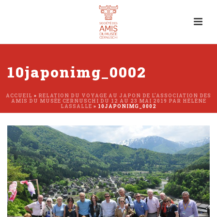
10japonimg_0002
ACCUEIL
»
RELATION DU VOYAGE AU JAPON DE L’ASSOCIATION DES
AMIS DU MUSÉE CERNUSCHI DU 12 AU 23 MAI 2019 PAR HÉLÈNE
LASSALLE
»
10JAPONIMG_0002