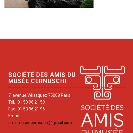
SOCIÉTÉ DES AMIS DU
MUSÉE CERNUSCHI
7, avenue Vélasquez 75008 Paris
Tél. : 01 53 96 21 50
Fax : 01 53 96 21 96
Email:
amismuseecernuschi@gmail.com