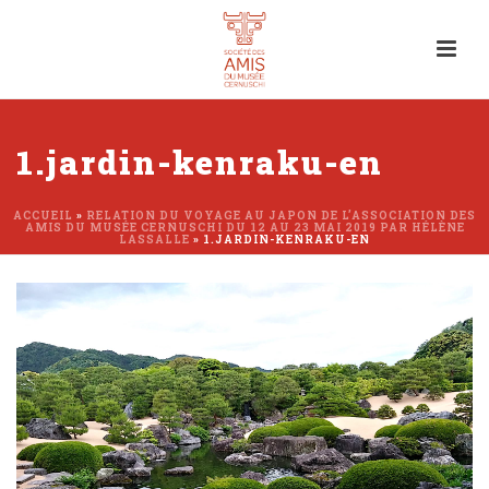
1.jardin-kenraku-en
ACCUEIL
»
RELATION DU VOYAGE AU JAPON DE L’ASSOCIATION DES
AMIS DU MUSÉE CERNUSCHI DU 12 AU 23 MAI 2019 PAR HÉLÈNE
LASSALLE
»
1.JARDIN-KENRAKU-EN