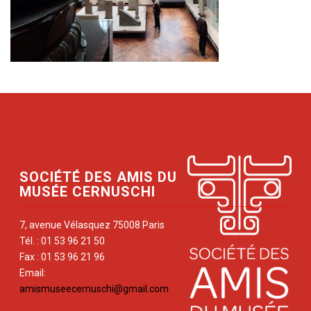
SOCIÉTÉ DES AMIS DU
MUSÉE CERNUSCHI
7, avenue Vélasquez 75008 Paris
Tél. : 01 53 96 21 50
Fax : 01 53 96 21 96
Email:
amismuseecernuschi@gmail.com