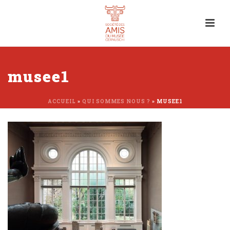
musee1
ACCUEIL
»
QUI SOMMES NOUS ?
»
MUSEE1