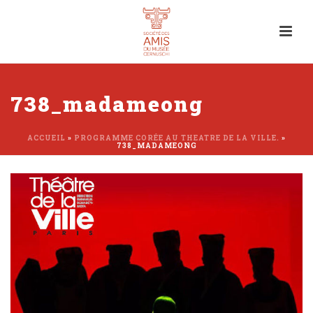
738_madameong
ACCUEIL
»
PROGRAMME CORÉE AU THEATRE DE LA VILLE.
»
738_MADAMEONG