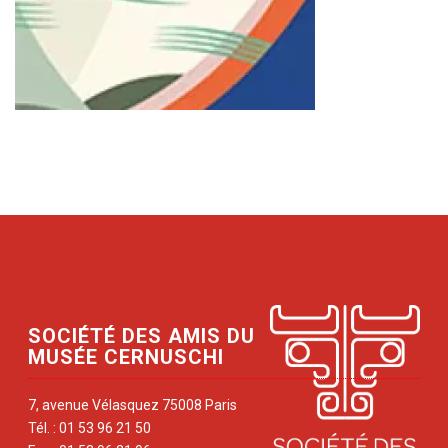
SOCIÉTÉ DES AMIS DU
MUSÉE CERNUSCHI
7, avenue Vélasquez 75008 Paris
Tél. : 01 53 96 21 50