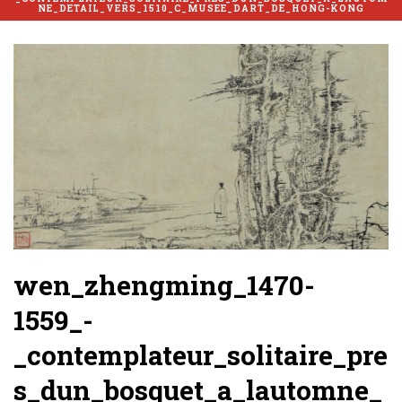
NE_DETAIL_VERS_1510_C_MUSEE_DART_DE_HONG-KONG
wen_zhengming_1470-
1559_-
_contemplateur_solitaire_pre
s_dun_bosquet_a_lautomne_