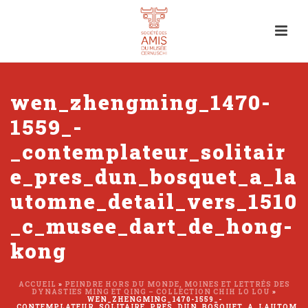
wen_zhengming_1470-
1559_-
_contemplateur_solitair
e_pres_dun_bosquet_a_la
utomne_detail_vers_1510
_c_musee_dart_de_hong-
kong
ACCUEIL
»
PEINDRE HORS DU MONDE, MOINES ET LETTRÉS DES
DYNASTIES MING ET QING – COLLECTION CHIH LO LOU
»
WEN_ZHENGMING_1470-1559_-
_CONTEMPLATEUR_SOLITAIRE_PRES_DUN_BOSQUET_A_LAUTOM