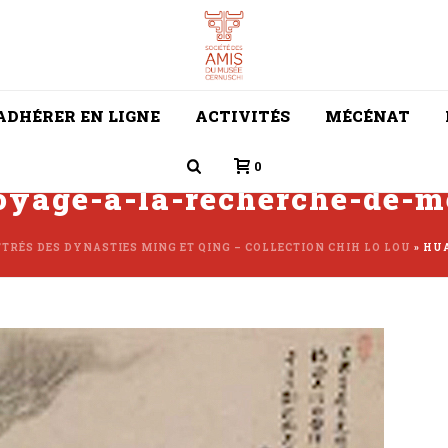
ADHÉRER EN LIGNE
ACTIVITÉS
MÉCÉNAT
0
oyage-a-la-recherche-de-m
TRÉS DES DYNASTIES MING ET QING – COLLECTION CHIH LO LOU
»
HUA