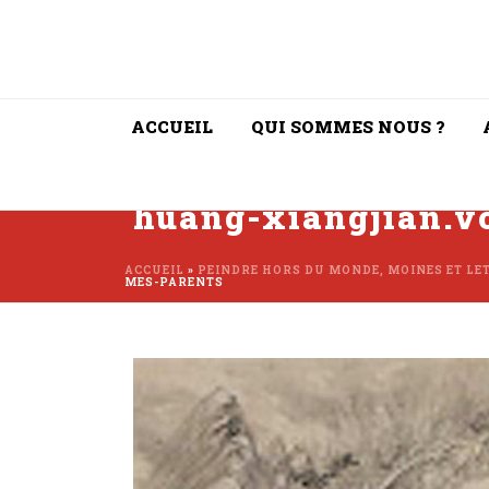
ACCUEIL
QUI SOMMES NOUS ?
huang-xiangjian.v
ACCUEIL
»
PEINDRE HORS DU MONDE, MOINES ET LET
MES-PARENTS