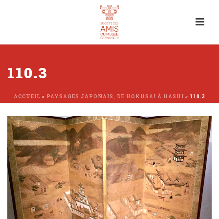
110.3
ACCUEIL
»
PAYSAGES JAPONAIS, DE HOKUSAI À HASUI
»
110.3