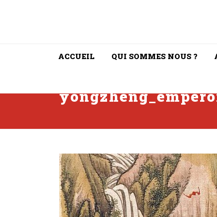
ACCUEIL
QUI SOMMES NOUS ?
yongzheng_empero