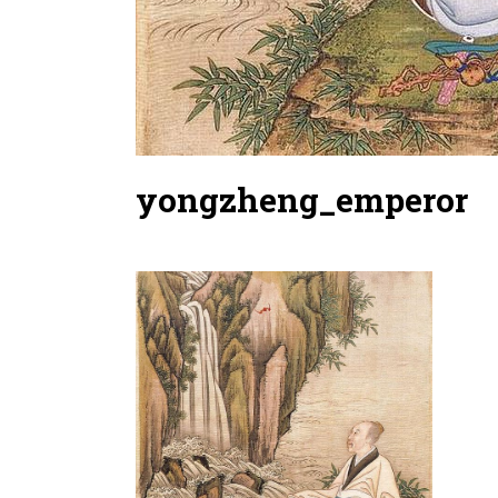
yongzheng_emperor