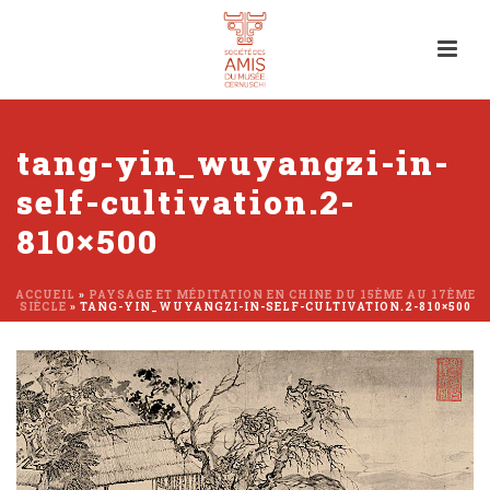
tang-yin_wuyangzi-in-
self-cultivation.2-
810×500
ACCUEIL
»
PAYSAGE ET MÉDITATION EN CHINE DU 15ÈME AU 17ÈME
SIÈCLE
»
TANG-YIN_WUYANGZI-IN-SELF-CULTIVATION.2-810×500