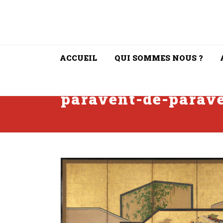
ACCUEIL
QUI SOMMES NOUS ?
paravent-de-parav