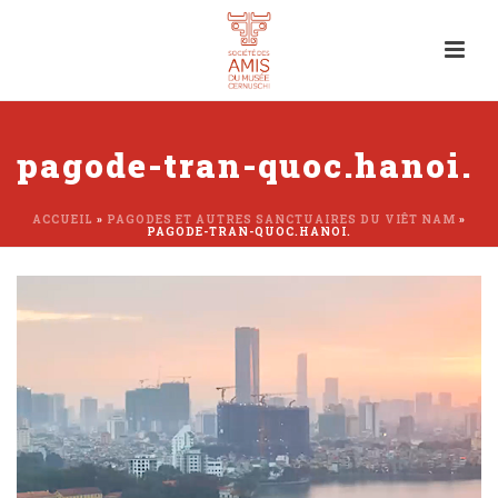
pagode-tran-quoc.hanoi.
ACCUEIL
»
PAGODES ET AUTRES SANCTUAIRES DU VIÊT NAM
»
PAGODE-TRAN-QUOC.HANOI.