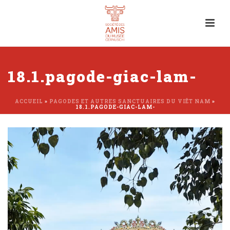
18.1.pagode-giac-lam-
ACCUEIL
»
PAGODES ET AUTRES SANCTUAIRES DU VIÊT NAM
»
18.1.PAGODE-GIAC-LAM-