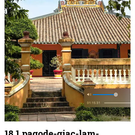
18.1.pagode-giac-lam-