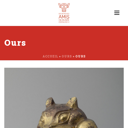
Ours
ACCUEIL
»
OURS
»
OURS