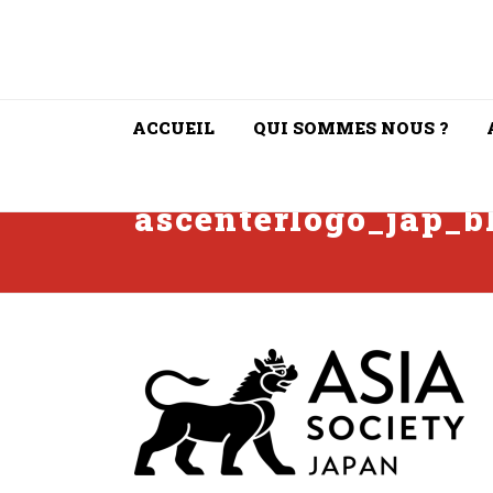
ACCUEIL
QUI SOMMES NOUS ?
ascenterlogo_jap_b