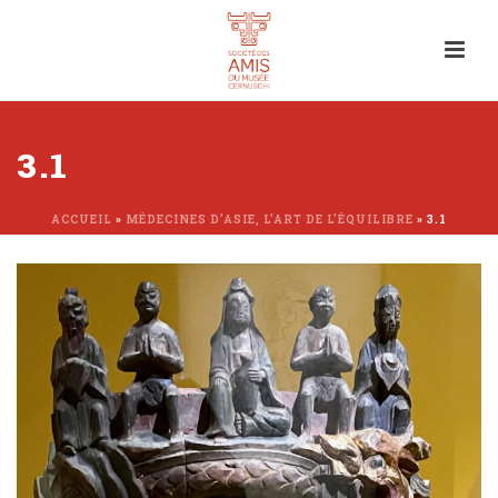
3.1
ACCUEIL
»
MÉDECINES D’ASIE, L’ART DE L’ÉQUILIBRE
»
3.1