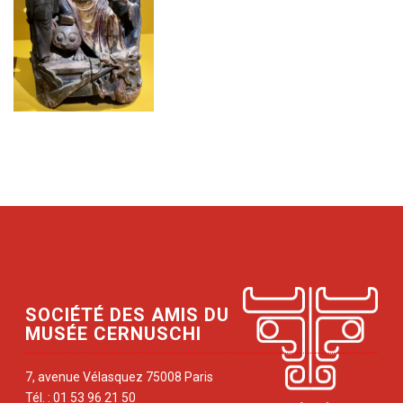
SOCIÉTÉ DES AMIS DU
MUSÉE CERNUSCHI
7, avenue Vélasquez 75008 Paris
Tél. : 01 53 96 21 50