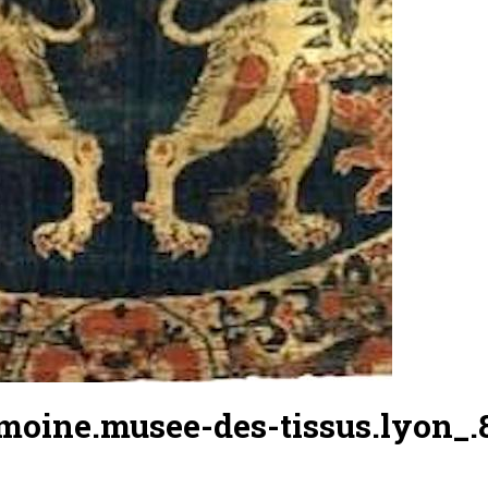
emoine.musee-des-tissus.lyon_.