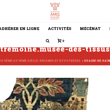
ADHÉRER EN LIGNE
ACTIVITÉS
MÉCÉNAT
0
stremoine.musee-des-tissus
 DU 5ÈME AU 9ÈME SIÈCLE: ÉNIGMES ET HYPOTHÈSES.
»
SUAIRE-DE-SAI