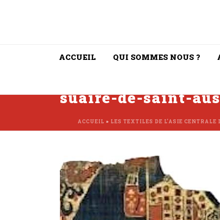
ACCUEIL
QUI SOMMES NOUS ?
suaire-de-saint-au
ACCUEIL
»
LES TEXTILES DE L’ASIE CENTRALE