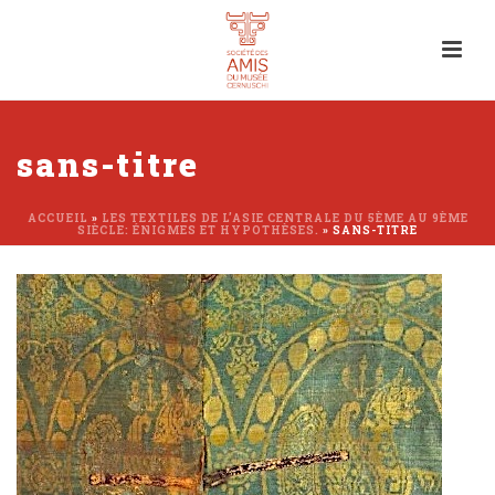
sans-titre
ACCUEIL
»
LES TEXTILES DE L’ASIE CENTRALE DU 5ÈME AU 9ÈME
SIÈCLE: ÉNIGMES ET HYPOTHÈSES.
»
SANS-TITRE