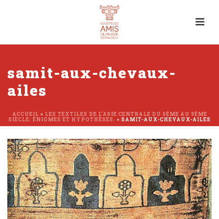
samit-aux-chevaux-
ailes
ACCUEIL
»
LES TEXTILES DE L’ASIE CENTRALE DU 5ÈME AU 9ÈME
SIÈCLE: ÉNIGMES ET HYPOTHÈSES.
»
SAMIT-AUX-CHEVAUX-AILES