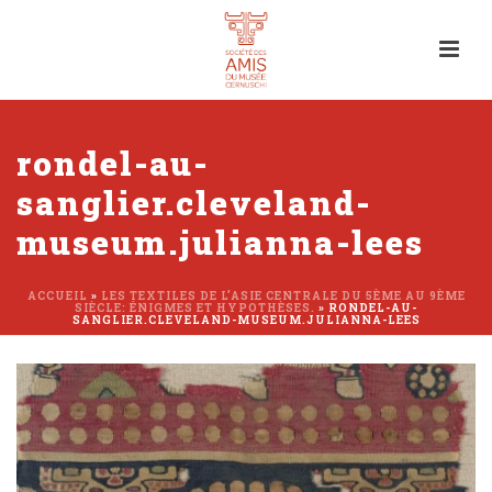
rondel-au-
sanglier.cleveland-
museum.julianna-lees
ACCUEIL
»
LES TEXTILES DE L’ASIE CENTRALE DU 5ÈME AU 9ÈME
SIÈCLE: ÉNIGMES ET HYPOTHÈSES.
»
RONDEL-AU-
SANGLIER.CLEVELAND-MUSEUM.JULIANNA-LEES