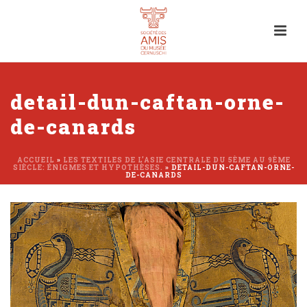
detail-dun-caftan-orne-
de-canards
ACCUEIL
»
LES TEXTILES DE L’ASIE CENTRALE DU 5ÈME AU 9ÈME
SIÈCLE: ÉNIGMES ET HYPOTHÈSES.
»
DETAIL-DUN-CAFTAN-ORNE-
DE-CANARDS