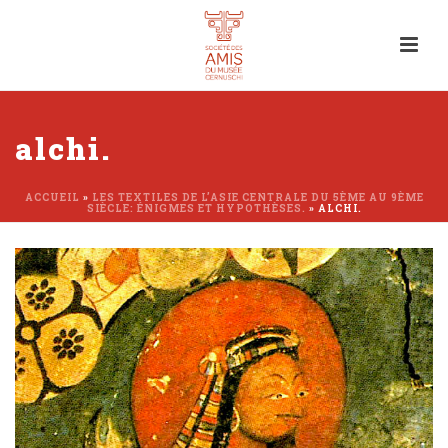
alchi.
ACCUEIL
»
LES TEXTILES DE L’ASIE CENTRALE DU 5ÈME AU 9ÈME
SIÈCLE: ÉNIGMES ET HYPOTHÈSES.
»
ALCHI.