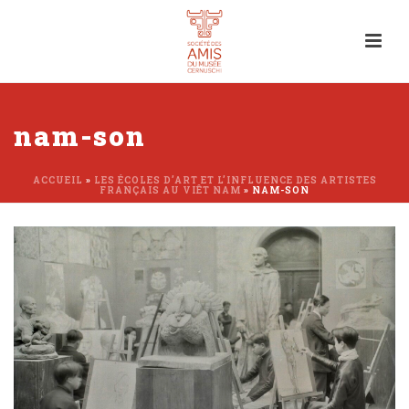
nam-son
ACCUEIL
»
LES ÉCOLES D’ART ET L’INFLUENCE DES ARTISTES
FRANÇAIS AU VIÊT NAM
»
NAM-SON