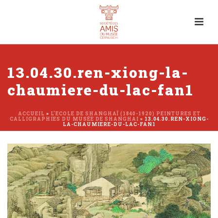
13.04.30.ren-xiong-la-
chaumiere-du-lac-fan1
ACCUEIL
»
L’ECOLE DE SHANGHAÏ (1840-1920) PEINTURES ET
CALLIGRAPHIES DU MUSÉE DE SHANGHAI
»
13.04.30.REN-XIONG-
LA-CHAUMIERE-DU-LAC-FAN1