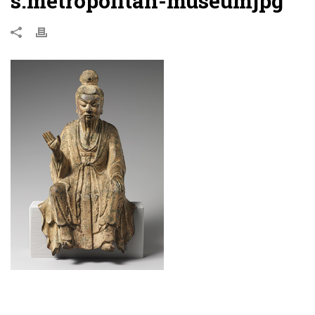
s.metropolitan-museumjpg