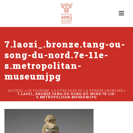
7.laozi_.bronze.tang-ou-
song-du-nord.7e-11e-
s.metropolitan-
museumjpg
ACCUEIL
»
LE TAOÏSME, L’AUTRE FACE DE LA PENSÉE CHINOISE
»
7.LAOZI_.BRONZE.TANG-OU-SONG-DU-NORD.7E-11E-
S.METROPOLITAN-MUSEUMJPG